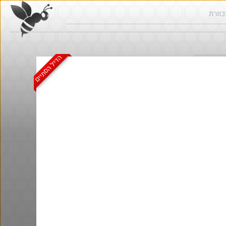
הדיל הסתיים
ש בכוורת
חם בכוורת
@BarakElisha00
·
·
4
3
281