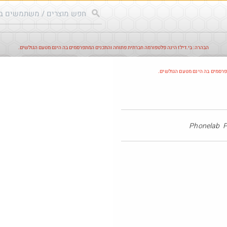
הבהרה: בי.דילז הינה פלטפורמה חברתית פתוחה והתכנים המתפרסמים בה הינם מטעם הגולשים.
עודכנים
הדילים החמים
מוח כוורת
עדכונים מהרשת
חד
פרסמים בה הינם מטעם הגולשים.
Phonelab
@MosheTa
·
·
0
0