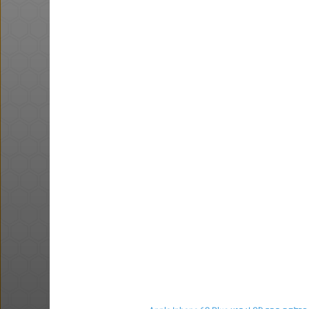
טיב טעם - 50% הנחה על מגוון
מוצרים לחברי מועדון
@אבי_בי
@אבי_בי
$58.0
·
·
·
·
22
43
8
11
570
ושוב, דקו. פטישון עוצמתי. אני
הגעתי ל 58$