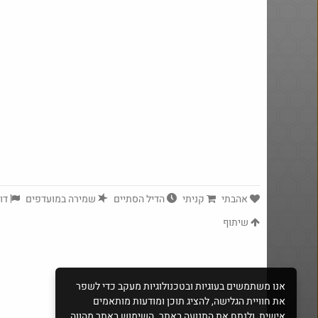
Amazon
מנוי קפה לחודש בילוו ב 5 ש"ח (!) -
לאומי בונוס
סט 6 מנורות נטענות
אהבתי
קניתי
הדיל הסתיים
שמירה במועדפים
דוו
שיתוף
אנו משתמשים בעוגיות ובטכנולוגיות מעקב כדי לשפר
את חוויית הגלישה, להציג תוכן ומודעות מותאמים
אישית, ולנתח את התנועה באתר. השימוש באתר מהווה