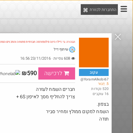
התחברות לכוורת
יט
הדילים המ
הבהרה: בי.דילז הינה פלטפורמה חברתית פתוחה והתכנים המת
שיתוף דיל
Amazon
608 צפיות · 23/11/2016 16:56
₪590
לרכישה
עקוב
@YoramAlkobi67
5. דַבּוּר
חברים השמח לעזרה
520 נקודות
16 עוקבים
צריך להחליף מסך לאיפון 6S +
בצפון.
השמח למקום ממולץ ומחיר סביר
תודה
l
@YuvalS04
$40.0
₪5.0
·
·
59
3
1
200