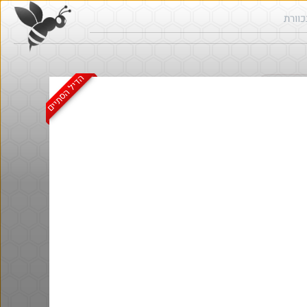
הדיל הסתיים
ש בכוורת
חם בכוורת
@AssafAssis83
₪240.0
·
·
5
2
424