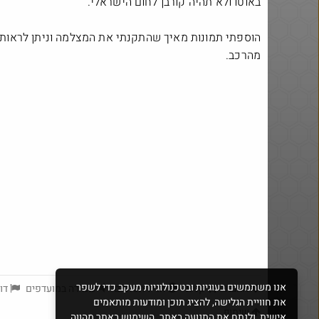
באוטו ולא תהיה קורבן לחום הישראלי.
הוספתי תמונות מאיך שהתקנתי את המצלמה וניתן לראות 
מהרכב.
yeah_but_no_
·
92
2703
אנו משתמשים בעוגיות ובטכנולוגיות מעקב כדי לשפר
אהבתי
קניתי
הדיל הסתיים
שמירה במועדפים
דוו
את חוויית הגלישה, להציג תוכן ומודעות מותאמים
שיתוף
אישית, ולנתח את התנועה באתר. השימוש באתר מהווה