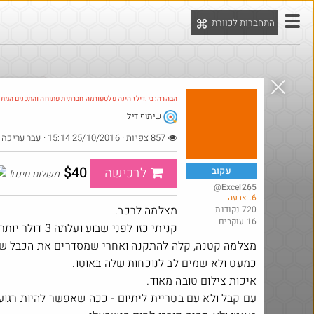
התחברות לכוורת
יט
הדילים המ
הבהרה: בי.דילז הינה פלטפורמה חברתית פתוחה והתכנים המת
שיתוף דיל
Amazon
857 צפיות · 25/10/2016 15:14
· עבר עריכה
$40
לרכישה
עקוב
משלוח חינם!
@Excel265
6. צרעה
מצלמה לרכב.
720 נקודות
16 עוקבים
קניתי כזו לפני שבוע ועלתה 3 דולר יותר
מצלמה קטנה, קלה להתקנה ואחרי שמסדרים את הכבל ש
כמעט ולא שמים לב לנוכחות שלה באוטו.
איכות צילום טובה מאוד.
עם קבל ולא עם בטריית ליתיום - ככה שאפשר להיות רגו