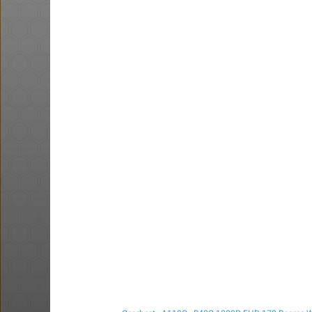
מגפי timberland, במחיר של נעל
סינית.
@t0x1c
@bobsacamano
₪149.0
·
·
·
·
15
27
21
16
575
באושר עד , מסך מחשב JVC (וזו
כמובן מדבקה) 24 אינטש.