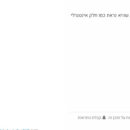
שהיא נראת כמו חלק אינטגרלי
@No_but_
$6.3
·
784
32
חם בכוורת
ח על תוכן זה
קבלת התראות