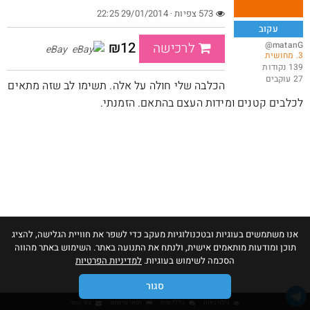
573 צפיות · 29/01/2014 22:25
עקוב
Baseus Security S2 — מצלמת אבטחה חיצונית 4K סולארית, זיהוי
₪12
@matanG
לרכישה
eBay
3. מחושית
פני...
139 נקודות
27 עוקבים
@סוכר
$57.6
הכלבה שלי חולה על אלה. תשימו לב שזה מתאים
·
·
3
4
283
לכלבים קטנים ומידות העצם בהתאם. הזמנתי.
אנו משתמשים בעוגיות ובטכנולוגיות מעקב כדי לשפר את חוויית הגלישה, להציג
תוכן ומודעות מותאמים אישית, ולנתח את התנועה באתר. השימוש באתר מהווה
הסכמה לשימוש בעוגיות.
למדיניות הפרטיות
סגור
גילוי נאות
כללי שיח
תנאי שימוש
צור קשר