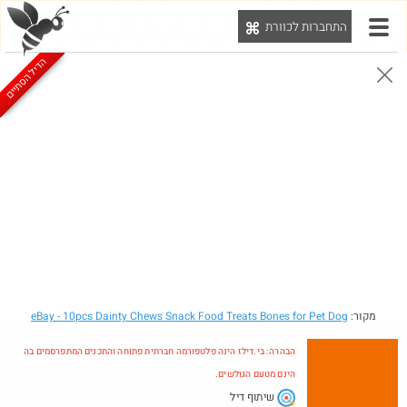
התחברות לכוורת
יט
הדיל הסתיים
הבהרה: בי.דילז הינה פלטפורמה חברתית פתוחה והתכנים המתפרסמים בה הינם מטעם הגולשים.
הדילים המעודכנים
הדילים החמים
מוח כוורת
עדכונים מהרשת
חדש בכוורת
מקור:
- 10pcs Dainty Chews Snack Food Treats Bones for Pet Dog
eBay
הבהרה: בי.דילז הינה פלטפורמה חברתית פתוחה והתכנים המתפרסמים בה
הינם מטעם הגולשים.
שיתוף דיל