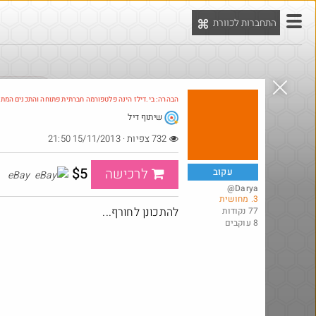
התחברות לכוורת
יט
הדילים המ
הבהרה: בי.דילז הינה פלטפורמה חברתית פתוחה והתכנים המת
שיתוף דיל
Amazon
732 צפיות · 15/11/2013 21:50
$5
לרכישה
עקוב
eBay
@Darya
3. מחושית
להתכונן לחורף...
77 נקודות
8 עוקבים