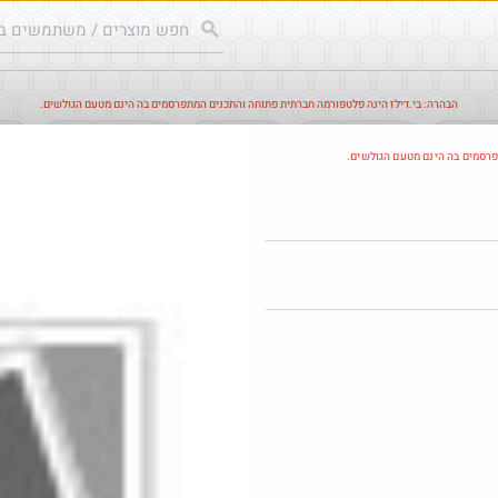
הבהרה: בי.דילז הינה פלטפורמה חברתית פתוחה והתכנים המתפרסמים בה הינם מטעם הגולשים.
עודכנים
הדילים החמים
מוח כוורת
עדכונים מהרשת
חד
פרסמים בה הינם מטעם הגולשים.
חם בכוורת
@אבי_בי
o
₪149.0
$58.0
·
·
34
3
6
209