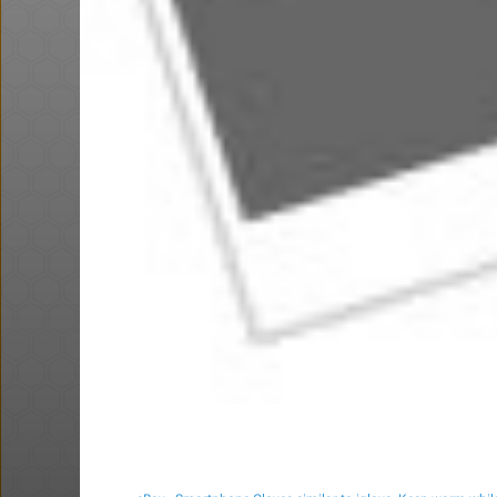
באושר עד , מסך מחשב JVC (וזו
פנס לבעלי סוללות 18V מקיטה
@אני2
₪100.0
·
·
2
14
249
חם בכוורת
Amazon
חדש בסופר פארם במחיר פיתה
פלאפל: 10 קפסולות "פאנקי
מאצ'ה" ב- 1...