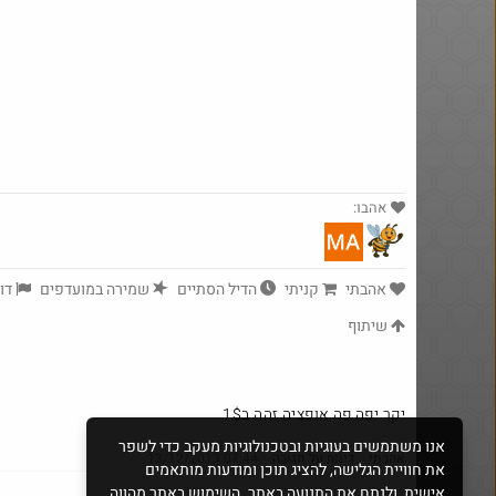
אהבו:
אהבתי
קניתי
הדיל הסתיים
שמירה במועדפים
yeah_but_no_
דוו
·
86
2187
שיתוף
Amazon
יקר יפה פה אופציה זהה ב1$
אנו משתמשים בעוגיות ובטכנולוגיות מעקב כדי לשפר
אהבתי
·
דיווח על תגובה
·
13/12/2013 07:44
את חוויית הגלישה, להציג תוכן ומודעות מותאמים
אישית, ולנתח את התנועה באתר. השימוש באתר מהווה