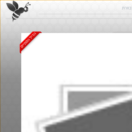
הדיל הסתיים
ש בכוורת
Amazon
@LanVb70
@bobsacaman
$6.8
·
·
·
·
7
2
242
10
6
2