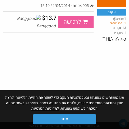
905 צפיות · 24/04/2014 15:19
עקוב
$13.7
@avim1
לרכישה
1. NewBee
מגפי timberland, במחיר של נעל סינית.
Banggood
13 נקודות
1 עוקבים
@AssafAssis83
₪240.0
·
·
סוללה לTHL
5
2
415
חם בכוורת
Amazon
אנו משתמשים בעוגיות ובטכנולוגיות מעקב כדי לשפר את חוויית הגלישה, להציג
תוכן ומודעות מותאמים אישית, ולנתח את התנועה באתר. השימוש באתר מהווה
הסכמה לשימוש בעוגיות.
למדיניות הפרטיות
סגור
גילוי נאות
כללי שיח
תנאי שימוש
צור קשר