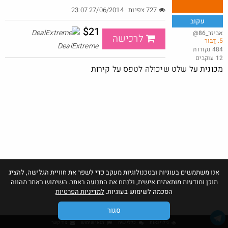
727 צפיות · 27/06/2014 23:07
עקוב
$21
@אביזר_86
לרכישה
5. דַבּוּר
באג? רק לפריים - משלוח חינם ללא הגבלת 49$
DealExtreme
484 נקודות
12 עוקבים
@No_but_yeah_but_no_
·
·
מכונית על שלט שיכולה לטפס על קירות
30
82
2057
Amazon
אנו משתמשים בעוגיות ובטכנולוגיות מעקב כדי לשפר את חוויית הגלישה, להציג
תוכן ומודעות מותאמים אישית, ולנתח את התנועה באתר. השימוש באתר מהווה
הסכמה לשימוש בעוגיות.
למדיניות הפרטיות
סגור
גילוי נאות
כללי שיח
תנאי שימוש
צור קשר