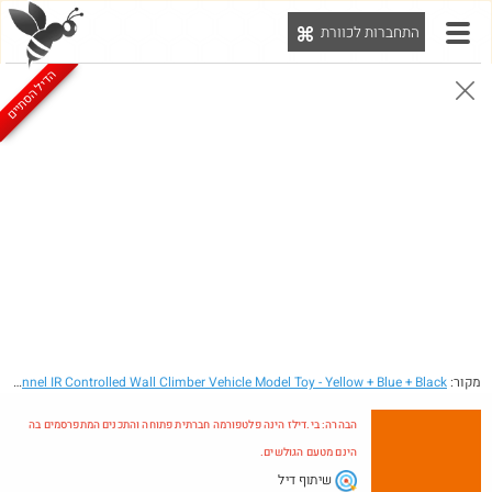
התחברות לכוורת
יט
הדיל הסתיים
הבהרה: בי.דילז הינה פלטפורמה חברתית פתוחה והתכנים המתפרסמים בה הינם מטעם הגולשים.
הדילים המעודכנים
הדילים החמים
מוח כוורת
עדכונים מהרשת
חדש בכוורת
חם בכוורת
Amazon
מקור:
- 9099-20E R/C 4-Channel IR Controlled Wall Climber Vehicle Model Toy - Yellow + Blue + Black
הבהרה: בי.דילז הינה פלטפורמה חברתית פתוחה והתכנים המתפרסמים בה
הינם מטעם הגולשים.
שיתוף דיל