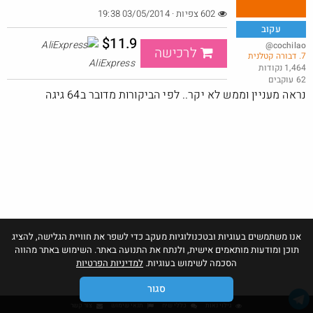
602 צפיות · 03/05/2014 19:38
עקוב
$11.9
@cochilao
לרכישה
7. דבורה קטלנית
משקל אדם משוכלל בפחות ממחיר מנת פלאפל
AliExpress
1,464 נקודות
62 עוקבים
@MeirCohen40
$6.1
·
·
נראה מעניין וממש לא יקר.. לפי הביקורות מדובר ב64 גיגה
7
4
207
אנו משתמשים בעוגיות ובטכנולוגיות מעקב כדי לשפר את חוויית הגלישה, להציג
תוכן ומודעות מותאמים אישית, ולנתח את התנועה באתר. השימוש באתר מהווה
הסכמה לשימוש בעוגיות.
למדיניות הפרטיות
סגור
גילוי נאות
כללי שיח
תנאי שימוש
צור קשר