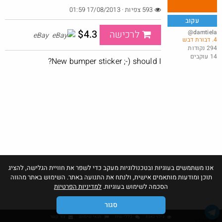
593 צפיות · 17/08/2013 01:59
עקוב
$4.3
@damtiela
לרכישה
eBay
4. דבורת דבש
כל המוצרים באתר סטימצקי ב 35 שח .
294 נקודות
14 עוקבים
@Shlomo59
New bumper sticker ;-) should I?
·
·
3
1
335
אנו משתמשים בעוגיות ובטכנולוגיות מעקב כדי לשפר את חוויית הגלישה, להציג
תוכן ומודעות מותאמים אישית, ולנתח את התנועה באתר. השימוש באתר מהווה
הסכמה לשימוש בעוגיות.
למדיניות הפרטיות
סגור
גילוי נאות
כללי שיח
תנאי שימוש
צור קשר
אהבו: