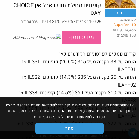
קופונים תחילת חודש אבל אין CHOICE
DAY
עקוב
@Roni77
1160 צפיות · 31/05/2026 19:14
· עבר עריכה
10. SuperBee
קספ: כיסוי תרמי למניעת התחממות כיסא בטיחות
14,466 נקודות
153 עוקבים
@כרמלהגלבוע
מידע נוסף
₪20.0
AliExpress
·
·
5
5
218
קודים נוספים לפרסומים הקודמים כאן
הנחה של $3 בקניה מעל $15 (20.0%) קופונים: ILSS1 או
ILAFF01
הנחה של $5 בקניה מעל $35 (14.3%) קופונים: ILSS2 או
ILAFF02
הנחה של $10 בקניה מעל $69 (14.5%) קופונים: ILSS3 או
ILAFF3
אנו משתמשים בעוגיות ובטכנולוגיות מעקב כדי לשפר את חוויית הגלישה, להציג
הנחה של $15 בקניה מעל $99 (15.2%) קופונים: ILSS4 או
תוכן ומודעות מותאמים אישית, ולנתח את התנועה באתר. השימוש באתר מהווה
ILAFF04
הסכמה לשימוש בעוגיות.
למדיניות הפרטיות
הנחה של $22 בקניה מעל $149 (14.8%) קופונים: ILSS5 או
סגור
ILAFF5
גילוי נאות
כללי שיח
תנאי שימוש
צור קשר