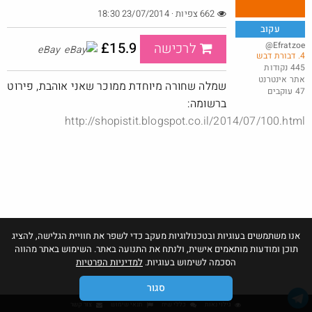
662 צפיות · 23/07/2014 18:30
עקוב
£15.9
@Efratzoe
לרכישה
eBay
4. דבורת דבש
חסימת העברת בעלות דרך הדואר
445 נקודות
אתר אינטרנט
@Shaiogle
שמלה שחורה מיוחדת ממוכר שאני אוהבת, פירוט
47 עוקבים
·
·
32
9
773
ברשומה:
http://shopistit.blogspot.co.il/2014/07/100.html
אנו משתמשים בעוגיות ובטכנולוגיות מעקב כדי לשפר את חוויית הגלישה, להציג
תוכן ומודעות מותאמים אישית, ולנתח את התנועה באתר. השימוש באתר מהווה
הסכמה לשימוש בעוגיות.
למדיניות הפרטיות
סגור
גילוי נאות
כללי שיח
תנאי שימוש
צור קשר