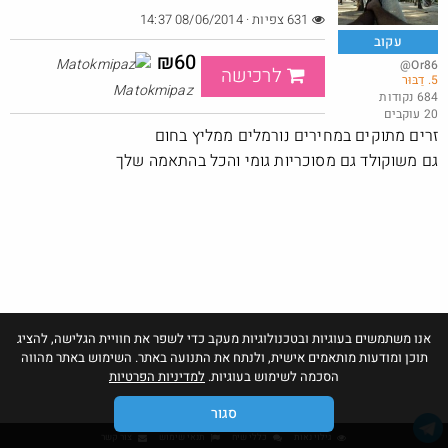
631 צפיות · 08/06/2014 14:37
עקוב
₪60
@Or86
לרכישה
5. דַבּוּר
טיב טעם - 50% הנחה על מגוון מוצרים לחברי מועדון
Matokmipaz
684 נקודות
20 עוקבים
@BarakElisha00
·
·
זרים מתוקים במחירים נורמלים ממליץ בחום
4
3
193
גם משוקולד גם מסוכריות גומי והכל בהתאמה שלך
אנו משתמשים בעוגיות ובטכנולוגיות מעקב כדי לשפר את חוויית הגלישה, להציג
תוכן ומודעות מותאמים אישית, ולנתח את התנועה באתר. השימוש באתר מהווה
הסכמה לשימוש בעוגיות.
למדיניות הפרטיות
סגור
גילוי נאות
כללי שיח
תנאי שימוש
צור קשר