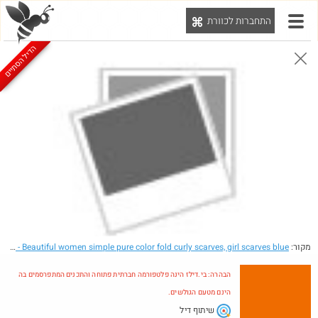
התחברות לכוורת
יט
הדיל הסתיים
הבהרה: בי.דילז הינה פלטפורמה חברתית פתוחה והתכנים המתפרסמים בה הינם מטעם הגולשים.
הדילים המעודכנים
הדילים החמים
מוח כוורת
עדכונים מהרשת
חדש בכוורת
חם בכוורת
Amazon
מקור:
- Beautiful women simple pure color fold curly scarves, girl scarves blue
eBay
הבהרה: בי.דילז הינה פלטפורמה חברתית פתוחה והתכנים המתפרסמים בה
הינם מטעם הגולשים.
שיתוף דיל