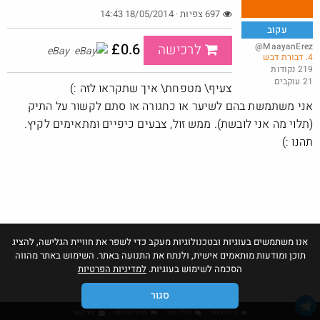
697 צפיות · 18/05/2014 14:43
עקוב
£0.6
@MaayanErez
לרכישה
eBay
4. דבורת דבש
משלוח ב $6.99
219 נקודות
21 עוקבים
@ArieM
$7.0
צעיף\ מטפחת\ איך שתקראו לזה :)
·
·
25
18
1246
אני משתמשת בהם לשיער או כחגורה או סתם לקשור על התיק
(תלוי מה אני לובשת). ממש זול, צבעים כיפיים ומתאימים לקיץ.
תהנו :)
אנו משתמשים בעוגיות ובטכנולוגיות מעקב כדי לשפר את חוויית הגלישה, להציג
תוכן ומודעות מותאמים אישית, ולנתח את התנועה באתר. השימוש באתר מהווה
הסכמה לשימוש בעוגיות.
למדיניות הפרטיות
סגור
גילוי נאות
כללי שיח
תנאי שימוש
צור קשר