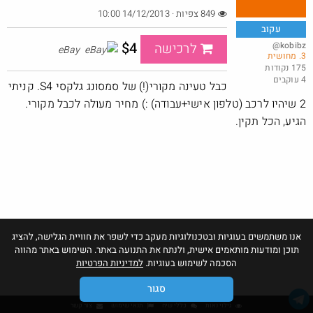
849 צפיות · 14/12/2013 10:00
עקוב
$4
@kobibz
לרכישה
eBay
3. מחושית
ושוב, דקו. פטישון עוצמתי. אני הגעתי ל 58$
175 נקודות
4 עוקבים
@אבי_בי
$58.0
כבל טעינה מקורי(!) של סמסונג גלקסי S4. קניתי
·
·
8
11
474
2 שיהיו לרכב (טלפון אישי+עבודה) :) מחיר מעולה לכבל מקורי.
חם בכוורת
Amazon
הגיע, הכל תקין.
אנו משתמשים בעוגיות ובטכנולוגיות מעקב כדי לשפר את חוויית הגלישה, להציג
תוכן ומודעות מותאמים אישית, ולנתח את התנועה באתר. השימוש באתר מהווה
הסכמה לשימוש בעוגיות.
למדיניות הפרטיות
סגור
גילוי נאות
כללי שיח
תנאי שימוש
צור קשר