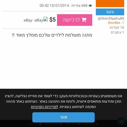
694 צפיות · 13/07/2014 00:42
עקוב
$5
@OronEliyahu85
לרכישה
eBay
1. NewBee
באג? רק לפריים - משלוח חינם ללא הגבלת 49$
16 נקודות
1 עוקבים
@No_but_yeah_but_no_
מתנה מושלמת לילדים שלכם מומלץ מאוד !!
·
·
30
83
2097
אנו משתמשים בעוגיות ובטכנולוגיות מעקב כדי לשפר את חוויית הגלישה, להציג
תוכן ומודעות מותאמים אישית, ולנתח את התנועה באתר. השימוש באתר מהווה
הסכמה לשימוש בעוגיות.
למדיניות הפרטיות
סגור
גילוי נאות
כללי שיח
תנאי שימוש
צור קשר
אהבו: