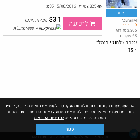
825 צפיות · 15/08/2016 13:35
עקוב
$3.1
משלוח חינם!
@EranM
לרכישה
9. רוֹבּוֹבִּי
מקרר משרדי על השיש באייס
AliExpress
3,206 נקודות
63 עוקבים
@אוהד_הכוורת
₪199.0
·
·
עכבר אלחוטי מומלץ.
7
20
908
* 3$
אנו משתמשים בעוגיות ובטכנולוגיות מעקב כדי לשפר את חוויית הגלישה, להציג
תוכן ומודעות מותאמים אישית, ולנתח את התנועה באתר. השימוש באתר מהווה
הסכמה לשימוש בעוגיות.
למדיניות הפרטיות
סגור
גילוי נאות
כללי שיח
תנאי שימוש
צור קשר