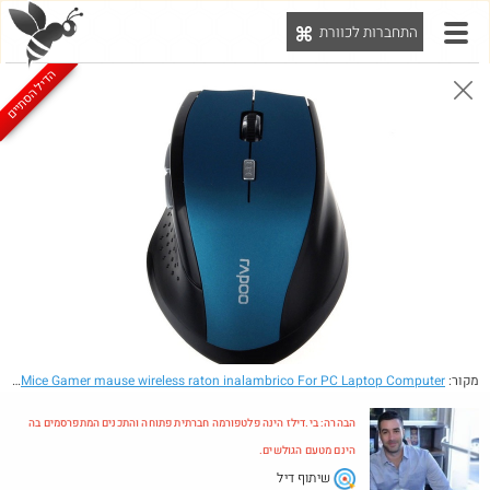
התחברות לכוורת
יט
הדיל הסתיים
הבהרה: בי.דילז הינה פלטפורמה חברתית פתוחה והתכנים המתפרסמים בה הינם מטעם הגולשים.
הדילים המעודכנים
הדילים החמים
מוח כוורת
עדכונים מהרשת
חדש בכוורת
חם בכוורת
מקור:
- Low Prices Professional 2.4GHz Wireless Optical Gaming Mouse Mice Gamer mause wireless raton inalambrico For PC Laptop Computer
הבהרה: בי.דילז הינה פלטפורמה חברתית פתוחה והתכנים המתפרסמים בה
הינם מטעם הגולשים.
שיתוף דיל