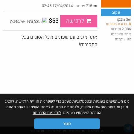
715 צפיות · 17/04/2014 02:45
עקוב
$53
@ZlaGer
לרכישה
Watchiv
8. דבורת בומבוס
מנוי קפה לחודש בילוו ב 5 ש"ח (!) - לאומי בונוס
2,386 נקודות
אתר אינטרנט
@YuvalS04
₪5.0
אתר מגניב עם שעונים מכל הסוגים בכל
92 עוקבים
·
·
3
1
209
המכירים!
אנו משתמשים בעוגיות ובטכנולוגיות מעקב כדי לשפר את חוויית הגלישה, להציג
תוכן ומודעות מותאמים אישית, ולנתח את התנועה באתר. השימוש באתר מהווה
הסכמה לשימוש בעוגיות.
למדיניות הפרטיות
סגור
גילוי נאות
כללי שיח
תנאי שימוש
צור קשר