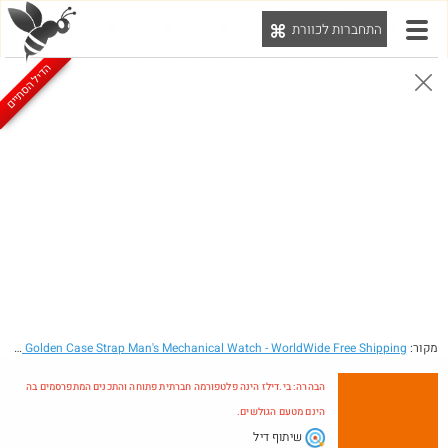
התחברות לכוורת
יט
הדיל הסתיים
הבהרה: בי.דילז הינה פלטפורמה חברתית פתוחה והתכנים המתפרסמים בה הינם מטעם הגולשים.
הדילים המעודכנים
הדילים החמים
מוח כוורת
עדכונים מהרשת
חדש בכוורת
מקור:
- Week Date 24 Hours Display Multiple Dials Golden Case Strap Man's Mechanical Watch - WorldWide Free Shipping
הבהרה: בי.דילז הינה פלטפורמה חברתית פתוחה והתכנים המתפרסמים בה
הינם מטעם הגולשים.
שיתוף דיל