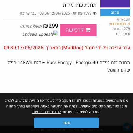
תחנת כוח ניידת
עקוב
1593 צפיות · 12/06/2025 08:06
· עבר עריכה
@mic_sr
4. דבורת דבש
באג? רק לפריים - משלוח חינם ללא הגבלת 49$
₪299
משלוח חינם!
לרכישה
279 נקודות
6 עוקבים
Lpdeals
@No_but_yeah_but_no_
·
·
30
86
2199
עבר עריכה על ידי מנהל (MadDog) בתאריך: 17/06/2025 09:39
תחנת כוח ניידת Pure Energy | Energix 40 – דגם 148Wh כולל
שקע חשמל
אנו משתמשים בעוגיות ובטכנולוגיות מעקב כדי לשפר את חוויית הגלישה, להציג
תוכן ומודעות מותאמים אישית, ולנתח את התנועה באתר. השימוש באתר מהווה
הסכמה לשימוש בעוגיות.
למדיניות הפרטיות
סגור
גילוי נאות
כללי שיח
תנאי שימוש
צור קשר