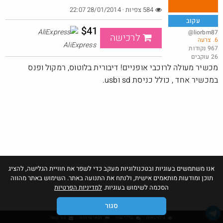
584 צפיות · 28/01/2014 22:07
עקוב
$41
@liorbm87
לרכישה
6. צרעה
כל המוצרים באתר סטימצקי ב 35 שח .
AliExpress
967 נקודות
26 עוקבים
@Shlomo59
·
·
מכשיר מעולה לרוכבי אופניים! דיבורית בלוטוס, רמקול ופנס
2
0
285
במכשיר אחד , כולל כניסת sd וusb.
אנו משתמשים בעוגיות ובטכנולוגיות מעקב כדי לשפר את חוויית הגלישה, להציג
תוכן ומודעות מותאמים אישית, ולנתח את התנועה באתר. השימוש באתר מהווה
הסכמה לשימוש בעוגיות.
למדיניות הפרטיות
סגור
גילוי נאות
כללי שיח
תנאי שימוש
צור קשר