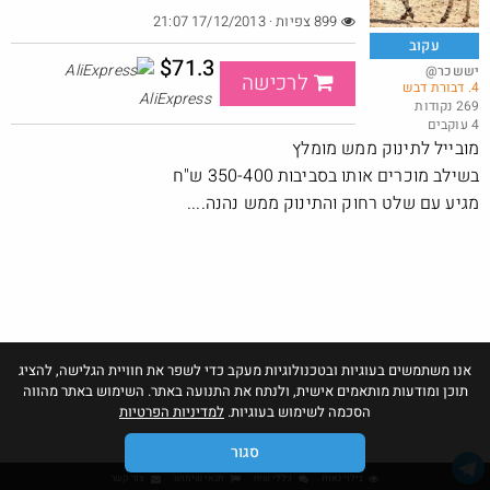
899 צפיות · 17/12/2013 21:07
עקוב
$71.3
@יששכר
לרכישה
4. דבורת דבש
רביעיית תחתוני בוקסר אד הארדי ב-25 דולר, ונכללים במשלוח חינם
AliExpress
269 נקודות
4 עוקבים
@כרמלהגלבוע
·
·
מובייל לתינוק ממש מומלץ
1
1
68
בשילב מוכרים אותו בסביבות 350-400 ש"ח
מגיע עם שלט רחוק והתינוק ממש נהנה....
אנו משתמשים בעוגיות ובטכנולוגיות מעקב כדי לשפר את חוויית הגלישה, להציג
תוכן ומודעות מותאמים אישית, ולנתח את התנועה באתר. השימוש באתר מהווה
הסכמה לשימוש בעוגיות.
למדיניות הפרטיות
סגור
גילוי נאות
כללי שיח
תנאי שימוש
צור קשר