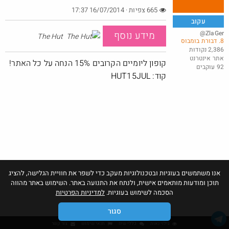
665 צפיות · 16/07/2014 17:37
עקוב
@ZlaGer
מידע נוסף
The Hut
8. דבורת בומבוס
כל המוצרים באתר סטימצקי ב 35 שח .
2,386 נקודות
אתר אינטרנט
@Shlomo59
קופון ליומיים הקרובים 15% הנחה על כל האתר!
92 עוקבים
·
·
2
0
258
קוד: HUT15JUL
אנו משתמשים בעוגיות ובטכנולוגיות מעקב כדי לשפר את חוויית הגלישה, להציג
תוכן ומודעות מותאמים אישית, ולנתח את התנועה באתר. השימוש באתר מהווה
הסכמה לשימוש בעוגיות.
למדיניות הפרטיות
סגור
גילוי נאות
כללי שיח
תנאי שימוש
צור קשר