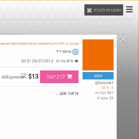
התחברות לכוורת
יט
הדילים המ
הבהרה: בי.דילז הינה פלטפורמה חברתית פתוחה והתכנים המת
שיתוף דיל
816 צפיות · 29/07/2013 20:51
$13
לרכישה
עקוב
xpress
@liorbm87
6. צרעה
נראה אש...
967 נקודות
26 עוקבים
@bobsacamano
₪149.0
·
·
19
15
501