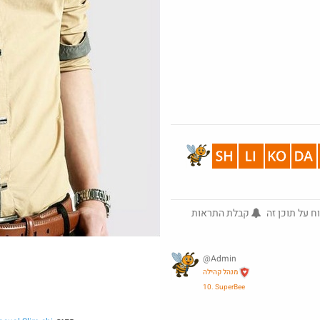
מפעל הפיס- מצט
של ellow
מקפה...
@t0x1c
·
·
15
25
677
ח על תוכן זה
קבלת התראות
חם בכוורת
@Admin
מנהל קהילה
10. SuperBee