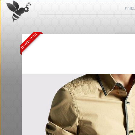
הדיל הסתיים
ש בכוורת
@Shaiogle
@gilads6
·
·
·
·
33
9
830
5
4
58