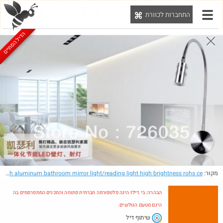
התחברות לכוורת
יט
הדיל הסתיים
הבהרה: בי.דילז הינה פלטפורמה חברתית פתוחה והתכנים המתפרסמים בה הינם מטעם הגולשים.
הדילים המעודכנים
הדילים החמים
מוח כוורת
עדכונים מהרשת
חדש בכוורת
מקור:
- Free shipping 3W white wall led light with on-off switch aluminum bathroom mirror light/reading light high brightness rohs ce
הבהרה: בי.דילז הינה פלטפורמה חברתית פתוחה והתכנים המתפרסמים בה
הינם מטעם הגולשים.
שיתוף דיל