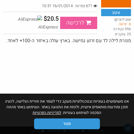
671 צפיות · 16/01/2014 10:31
עקוב
$20.5
@שובידובי
לרכישה
6. צרעה
באושר עד , מסך מחשב JVC (וזו כמובן מדבקה) 24 אינטש.
AliExpress
956 נקודות
20 עוקבים
@bobsacamano
₪149.0
·
·
מנורת לילה לד עם זרוע גמישה. בארץ עולה באיזור ה-100+ לאחד.
19
11
414
Amazon
אנו משתמשים בעוגיות ובטכנולוגיות מעקב כדי לשפר את חוויית הגלישה, להציג
תוכן ומודעות מותאמים אישית, ולנתח את התנועה באתר. השימוש באתר מהווה
הסכמה לשימוש בעוגיות.
למדיניות הפרטיות
סגור
גילוי נאות
כללי שיח
תנאי שימוש
צור קשר