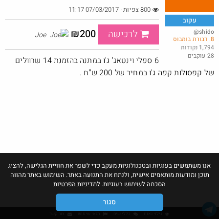
800 צפיות · 07/03/2017 11:17
עקוב
₪200
@shido
לרכישה
Joe
8. דבורת בומבוס
באג? רק לפריים - משלוח חינם ללא הגבלת 49$
1,794 נקודות
28 עוקבים
@No_but_yeah_but_no_
6 ספלי וינטאג' ג'ו במתנה בהזמנת 14 שרוולים
·
·
30
83
2087
של קפסולות קפה ג'ו במחיר של 200 ש"ח .
Amazon
אנו משתמשים בעוגיות ובטכנולוגיות מעקב כדי לשפר את חוויית הגלישה, להציג
תוכן ומודעות מותאמים אישית, ולנתח את התנועה באתר. השימוש באתר מהווה
הסכמה לשימוש בעוגיות.
למדיניות הפרטיות
סגור
גילוי נאות
כללי שיח
תנאי שימוש
צור קשר