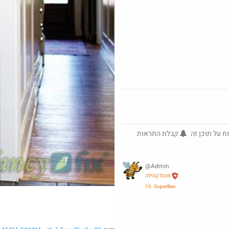
@ArieM
ח על תוכן זה
קבלת התראות
but_no_
·
3206
25
Amazon
@Admin
מנהל קהילה
10. SuperBee