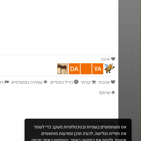
אהבו:
אהבתי
קניתי
הדיל הסתיים
שמירה במועדפים
דוו
$7.0
·
18
1317
שיתוף
חמוד לאללה!!
אנו משתמשים בעוגיות ובטכנולוגיות מעקב כדי לשפר
את חוויית הגלישה, להציג תוכן ומודעות מותאמים
אהבתי
·
דיווח על תגובה
·
18/09/2013 19:30
אישית, ולנתח את התנועה באתר. השימוש באתר מהווה