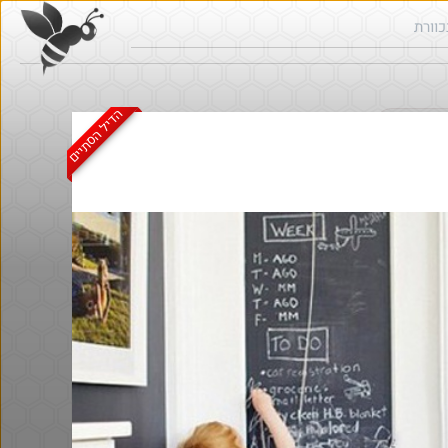
הדיל הסתיים
ש בכוורת
חם בכוורת
@אבי_בי
$58.0
·
·
8
11
502