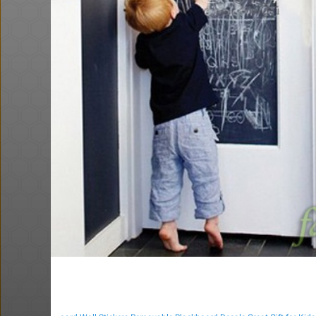
ושוב, דקו. פטישון עוצמתי. אני
הגעתי ל 58$
@No_but_yeah_
@BEeOR
$0.4
·
·
·
·
34
106
4
9
960
דיל מטבעות - סוללות נטענות (עם
כבל)