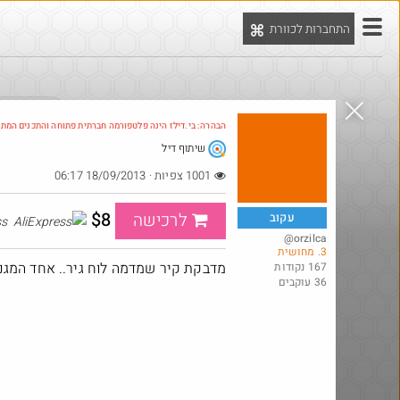
התחברות לכוורת
יט
הדילים המ
הבהרה: בי.דילז הינה פלטפורמה חברתית פתוחה והתכנים המת
שיתוף דיל
Amazon
1001 צפיות · 18/09/2013 06:17
$8
לרכישה
עקוב
AliExpress
@orzilca
3. מחושית
מדבקת קיר שמדמה לוח גיר.. אחד המגנ
167 נקודות
36 עוקבים