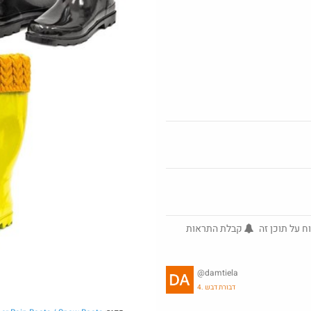
משקל אדם משוכ
ארוחת ראנץ בשווי 54 ב25 שח
מנת פלאפל
מלהגלבוע
·
10
ח על תוכן זה
קבלת התראות
@damtiela
4. דבורת דבש