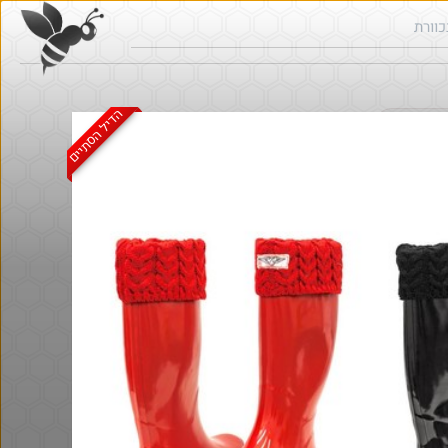
הדיל הסתיים
ש בכוורת
@Eliranl
@MeirCohen40
₪315.0
·
·
·
·
3
5
301
4
2
11