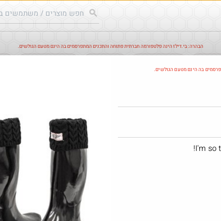
הבהרה: בי.דילז הינה פלטפורמה חברתית פתוחה והתכנים המתפרסמים בה הינם מטעם הגולשים.
עודכנים
הדילים החמים
מוח כוורת
עדכונים מהרשת
חד
פרסמים בה הינם מטעם הגולשים.
חם בכוורת
I'm so 
@EyalIK70
$6.1
₪25.0
·
·
0
7
3
286