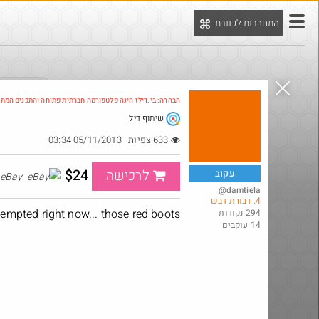
התחברות לכוורת
יט
הדילים המ
הבהרה: בי.דילז הינה פלטפורמה חברתית פתוחה והתכנים המת
שיתוף דיל
Amazon
633 צפיות · 05/11/2013 03:34
$24
לרכישה
עקוב
eBay
@damtiela
4. דבורת דבש
tempted right now... those red boots!
294 נקודות
14 עוקבים