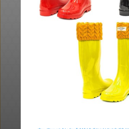
לל בפחות ממחיר
ביחד בשבילך: מילון בבילון AI +
מחשבון Casio
@YuvalS04
₪5.0
·
·
8
4
416
Amazon
מנוי קפה לחודש בילוו ב 5 ש"ח (!) -
לאומי בונוס