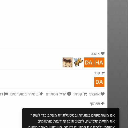
אהבו:
קנו:
@כר
$47.5
·
15
929
Amazon
אהבתי
קניתי
הדיל הסתיים
שמירה במועדפים
דוו
שיתוף
אנו משתמשים בעוגיות ובטכנולוגיות מעקב כדי לשפר
את חוויית הגלישה, להציג תוכן ומודעות מותאמים
קניתי את האדומות. אעלה תמונה כשיגיעו...
אישית, ולנתח את התנועה באתר. השימוש באתר מהווה