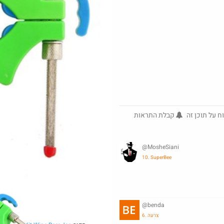
ביחד בשבילך: מילון בבילון AI +
ארוחת ראנץ בשווי 54 ב25 שח
ח על תוכן זה
קבלת התראות
@YuvalS04
$47.5
₪5.0
·
·
8
4
421
@MosheSiani
10. SuperBee
מנוי קפה לחודש בילוו ב 5 ש"ח (!) -
לאומי בונוס
@benda
6. צרעה