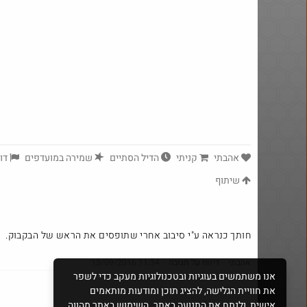
משקל אדם משוכלל בפחות ממחיר
מנת פלאפל
מחשבון Casio
אהבתי
קניתי
הדיל הסתיים
שמירה במועדפים
דוו
שיתוף
Amazon
חותך כנראה ע"י סיבוב אחרי שתופסים את הראש של הבקבוק.
אהבתי
·
דיווח על תגובה
·
13/09/2016 11:34
אנו משתמשים בעוגיות ובטכנולוגיות מעקב כדי לשפר
את חוויית הגלישה, להציג תוכן ומודעות מותאמים
אישית, ולנתח את התנועה באתר. השימוש באתר מהווה