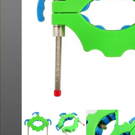
@כרמלהגלבוע
·
·
10
16
951
Amazon