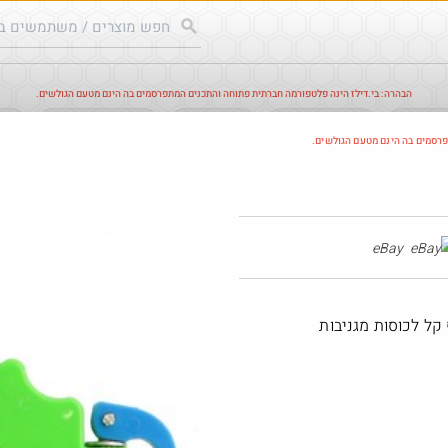
הבהרה: בי.דילז הינה פלטפורמה חברתית פתוחה והתכנים המתפרסמים בה הינם מטעם הגולשים.
עודכנים
הדילים החמים
מוח כוורת
עדכונים מהרשת
חד
פרסמים בה הינם מטעם הגולשים.
Amazon
eBay
 קל לכוסות מגניבות
@EyalIK70
@Eliranl
₪25.0
·
·
·
·
7
4
314
3
6