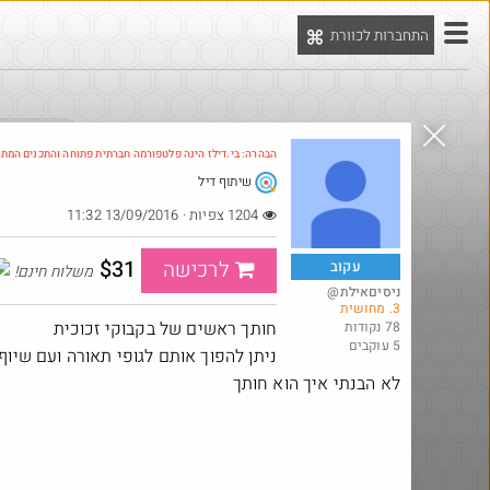
התחברות לכוורת
יט
הדילים המ
הבהרה: בי.דילז הינה פלטפורמה חברתית פתוחה והתכנים המת
שיתוף דיל
1204 צפיות · 13/09/2016 11:32
$31
לרכישה
עקוב
משלוח חינם!
@ניסיםאילת
3. מחושית
חותך ראשים של בקבוקי זכוכית
78 נקודות
5 עוקבים
ניתן להפוך אותם לגופי תאורה ועם שיוף
לא הבנתי איך הוא חותך
@MeirCohen40
₪315.0
$6.1
·
·
311
6
3
142