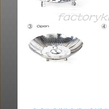
חם בכוורת
נאוטיקה: מכנסי דז'ינס (מידות 38
ו-42 בלבד כרגע במלאי) ב-20 ש'
@אבי_בי
$58.0
·
·
6
8
338
ושוב, דקו. פטישון עוצמתי. אני
הגעתי ל 58$