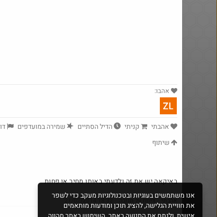
באושר עד , מסך מחשב JVC (וזו
כמובן מדבקה) 24 אינטש.
בקבוקוני סיילין ב-20-25 ש"ח
אהבו:
אהבתי
קניתי
הדיל הסתיים
שמירה במועדפים
דוו
שיתוף
באיקאה יש את זה ולדעתי באותו מחיר או פחות
אנו משתמשים בעוגיות ובטכנולוגיות מעקב כדי לשפר
אהבתי
·
דיווח על תגובה
·
21/02/2014 18:32
את חוויית הגלישה, להציג תוכן ומודעות מותאמים
אישית, ולנתח את התנועה באתר. השימוש באתר מהווה