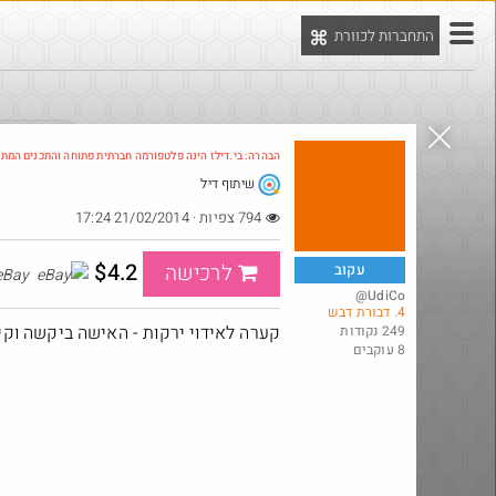
התחברות לכוורת
יט
הדילים המ
הבהרה: בי.דילז הינה פלטפורמה חברתית פתוחה והתכנים המת
שיתוף דיל
Amazon
794 צפיות · 21/02/2014 17:24
$4.2
לרכישה
עקוב
eBay
@UdiCo
4. דבורת דבש
קערה לאידוי ירקות - האישה ביקשה וקי
249 נקודות
8 עוקבים
eah_but_no_
@bobsacamano
$21.0
₪149.0
·
·
16
19
11
406