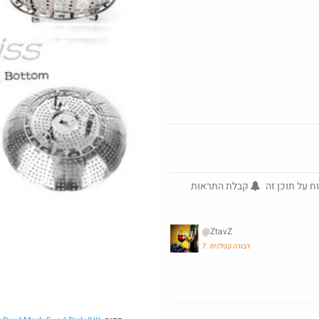
חם בכוורת
אינהלציה. בישראל תקנו 10
ח על תוכן זה
קבלת התראות
@ZtavZ
7. דבורה קטלנית