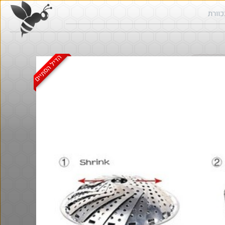
הדיל הסתיים
ש בכוורת
הדיל הסתיים
@כרמלהגלבוע
₪20.0
·
·
3
10
304