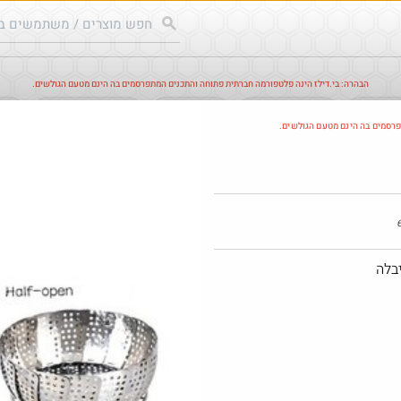
הבהרה: בי.דילז הינה פלטפורמה חברתית פתוחה והתכנים המתפרסמים בה הינם מטעם הגולשים.
עודכנים
הדילים החמים
מוח כוורת
עדכונים מהרשת
חד
פרסמים בה הינם מטעם הגולשים.
בלה
@No_but_y
·
·
0
0