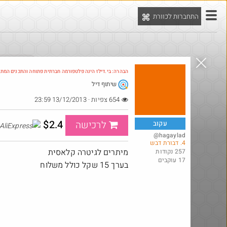
התחברות לכוורת
יט
הדילים המ
הבהרה: בי.דילז הינה פלטפורמה חברתית פתוחה והתכנים המת
שיתוף דיל
654 צפיות · 13/12/2013 23:59
$2.4
לרכישה
עקוב
@hagaylad
4. דבורת דבש
מיתרים לגיטרה קלאסית
257 נקודות
17 עוקבים
בערך 15 שקל כולל משלוח
@Eliranl
₪315.0
·
·
3
8
318