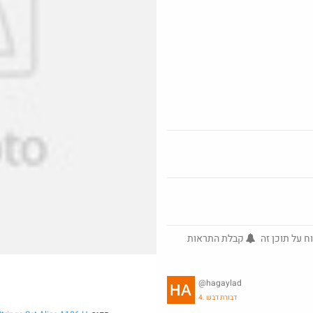
@YuvalS04
@EyalIK70
$47.5
₪5.0
·
·
·
·
8
4
422
7
4
ח על תוכן זה
קבלת התראות
מנוי קפה לחודש בילוו ב 5 ש"ח (!) -
@hagaylad
לאומי בונוס
4. דבורת דבש