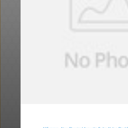
@כרמלהגלבוע
·
·
10
17
962
Amazon