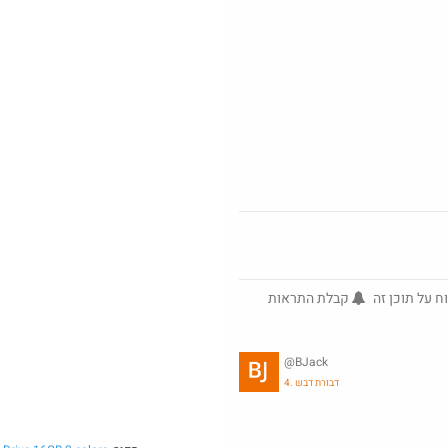
Amazon
@ArieM
·
25
ח על תוכן זה
קבלת התראות
@BJack
4. דבורת דבש