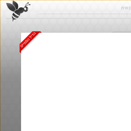
הדיל הסתיים
ש בכוורת
@אבי_בי
$58.0
·
·
8
11
489