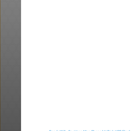
חם בכוורת
ושוב, דקו. פטישון עוצמתי. אני
הגעתי ל 58$
@BEeOR
$0.4
·
·
4
9
951
דיל מטבעות - סוללות נטענות (עם
כבל)