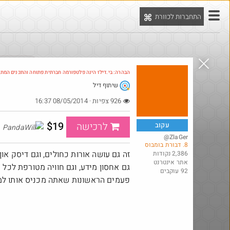
התחברות לכוורת
יט
הדילים המ
הבהרה: בי.דילז הינה פלטפורמה חברתית פתוחה והתכנים המת
שיתוף דיל
Amazon
926 צפיות · 08/05/2014 16:37
$19
לרכישה
עקוב
ndaWill
@ZlaGer
8. דבורת בומבוס
זה גם עושה אורות כחולים, וגם דיסק און 
2,386 נקודות
אתר אינטרנט
גם אחסון מידע, וגם חוויה מטורפת לכ
92 עוקבים
פעמים הראשונות שאתה מכניס אותו ל