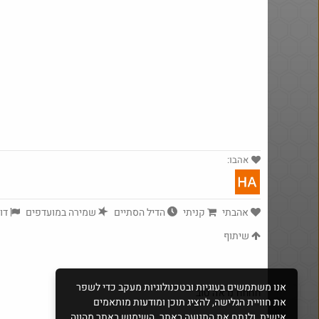
אהבו:
$7.0
·
18
1243
אהבתי
קניתי
הדיל הסתיים
שמירה במועדפים
דוו
Amazon
שיתוף
אנו משתמשים בעוגיות ובטכנולוגיות מעקב כדי לשפר
חחחח נראה טוב
את חוויית הגלישה, להציג תוכן ומודעות מותאמים
אישית, ולנתח את התנועה באתר. השימוש באתר מהווה