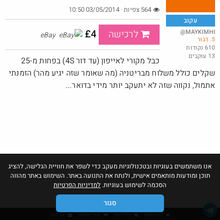
564 צפיות · 03/05/2014 10:50
עקוב
£4
@MAYKIMHI
לרכישה
eBay
5. דַבּוּר
באג? רק לפריים - משלוח חינם ללא הגבלת 49$
610 נקודות
13 עוקבים
@No_but_yeah_but_no_
כבל מקורי לאייפון (עד דור 4S) בפחות מ-25
·
·
34
107
3240
שקלים כולל משלוח מבריטניה (מה שאומר שזה יגיע מהר) הזמנתי
חם בכוורת
Amazon
אתמול, נקווה שזה לא יתעקב יותר מידי בדואר...
אנו משתמשים בעוגיות ובטכנולוגיות מעקב כדי לשפר את חוויית הגלישה, להציג
תוכן ומודעות מותאמים אישית, ולנתח את התנועה באתר. השימוש באתר מהווה
הסכמה לשימוש בעוגיות.
למדיניות הפרטיות
סגור
גילוי נאות
כללי שיח
תנאי שימוש
צור קשר