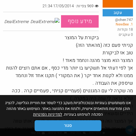
969 צפיות · 17/05/2014 21:34
עקוב
@chen747
מידע נוסף
DealExtreme
1. NewBee
פנס לבעלי סוללות 18V מקיטה
18 נקודות
0 עוקבים
@LanVb70
$6.8
ביקורת על המוצר
·
·
7
2
213
קניתי פעם כזה (מהאתר הזה)
טוב אז לביקורת
המוצר הוא מוצר מהנה ונחמד מאוד !
אך לפי דעתי אל תשקיעו בו יותר מדי כסף , אם אתם רוצים להנות
ממנו ולא לקנות אחד יקר ( את המקורי ) תקנו אחד זול ונחמד
שיספק את העבודה .
מה שקרה לי עם המגנטים (פעמיים קניתי , פעמיים קרה . ככה
שלא נראה לי שזה היה במקרה..)
אנו משתמשים בעוגיות ובטכנולוגיות מעקב כדי לשפר את חוויית הגלישה, להציג
הצבע שלהם התקלף ונשאר רק שחור , השחור הזה משחיר את
תוכן ומודעות מותאמים אישית, ולנתח את התנועה באתר. השימוש באתר מהווה
הידיים ומשאיר ריח מסריח בהתעסקות איתם.
הסכמה לשימוש בעוגיות.
למדיניות הפרטיות
אך המוצר הזה הוא די נחמד וחמוד ואם רוצים לנסות אותו שווה
סגור
לקנות אחד זול , כי סך הכל המוצר הוא נורא מהנה ומעביר את הזמן
גילוי נאות
כללי שיח
תנאי שימוש
צור קשר