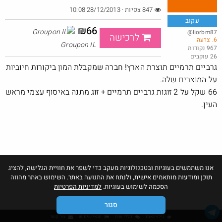
847 צפיות · 28/12/2013 10:08
עקוב
₪66
@liorbm87
לרכישה
6. צרעה
שוב דקו נותנים בראש
Groupon IL
967 נקודות
26 עוקבים
@אבי_בי
$21.7
·
·
גרביים תרמיים תוצרת הארץ! חברה שמקבלת המון ביקורות חיוביות
22
38
1482
על המוצרים שלה.
חם בכוורת
Amazon
66 שקל על 2 זוגות גרביים תרמיים + זוג מתנה באיסוף עצמי מראש
העין.
אנו משתמשים בעוגיות ובטכנולוגיות מעקב כדי לשפר את חוויית הגלישה, להציג
תוכן ומודעות מותאמים אישית, ולנתח את התנועה באתר. השימוש באתר מהווה
הסכמה לשימוש בעוגיות.
למדיניות הפרטיות
סגור
גילוי נאות
כללי שיח
תנאי שימוש
צור קשר