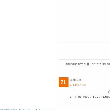
@No_but_
ח על תוכן זה
קבלת התראות
$6.3
·
783
32
חם בכוורת
@ZlaGer
8. דבורת בומבוס
התוכנות על המכשיר פתוחות