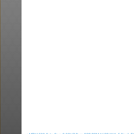
מגפי timberland, במחיר של נעל
סינית.
@t0x1c
@bobsacamano
₪149.0
·
·
·
·
15
27
21
16
575
חם בכוורת
באושר עד , מסך מחשב JVC (וזו
כמובן מדבקה) 24 אינטש.