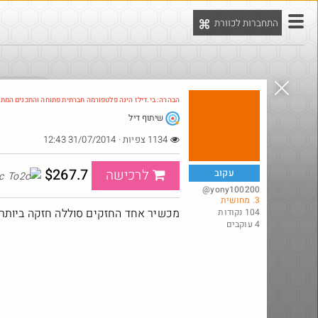
התחברות לכוורת
יט
הדילים המ
הבהרה: בי.דילז הינה פלטפורמה חברתית פתוחה והתכנים המת
שיתוף דיל
Amazon
1134 צפיות · 31/07/2014 12:43
$267.7
לרכישה
עקוב
To2c
@yony100200
3. מחושית
מכשיר אחד החזקים סוללה חזקה ביותר שימו לב 5000
104 נקודות
4 עוקבים