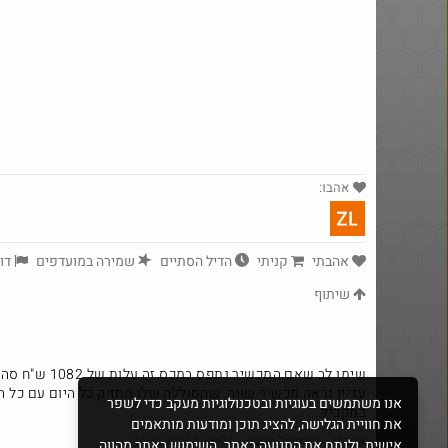
אהבו:
אהבתי
קניתי
הדיל הסתיים
שמירה במועדפים
yeah_but_no_
דוו
·
91
2698
שיתוף
שימו לב שאם המכשיר נתפס במכס זה עלות של 1082 ש"ח סה"כ.
עדיין נראה מכשיר שווה, שהסוללה שלו תחזיק כל היום עם כל 
אנו משתמשים בעוגיות ובטכנולוגיות מעקב כדי לשפר
במקביל...
את חוויית הגלישה, להציג תוכן ומודעות מותאמים
אהבתי
·
דיווח על תגובה
·
31/07/2014 13:07
אישית, ולנתח את התנועה באתר. השימוש באתר מהווה