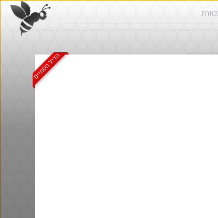
הדיל הסתיים
ש בכוורת
חם בכוורת
@AssafAssis83
₪240.0
·
·
5
2
424