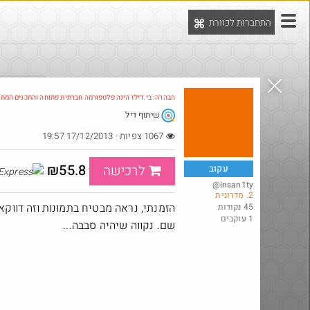
התחברות לכוורת
יט
הדילים המ
הבהרה: בי.דילז הינה פלטפורמה חברתית פתוחה והתכנים המת
שיתוף דיל
Amazon
1067 צפיות · 17/12/2013 19:57
₪55.8
לרכישה
עקוב
@insan1ty
2. מדרונית
הזמנתי, נראה מבטיח בתמונות וזה דווק
45 נקודות
1 עוקבים
שם. נקווה שיהיה סבבה...