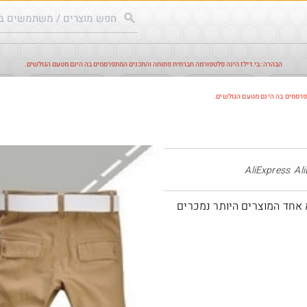
הבהרה: בי.דילז הינה פלטפורמה חברתית פתוחה והתכנים המתפרסמים בה הינם מטעם הגולשים.
עודכנים
הדילים החמים
מוח כוורת
עדכונים מהרשת
חד
פרסמים בה הינם מטעם הגולשים.
חם בכוורת
AliExpress
א אחד המוצרים היותר נמכרים
@אבי_בי
$58.0
·
·
8
11
482