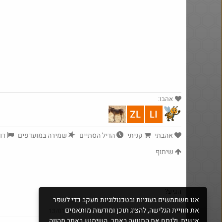
אהבו:
yeah_but_no_
אהבתי
קניתי
הדיל הסתיים
שמירה במועדפים
דוו
·
106
3129
שיתוף
הגיע?
אנו משתמשים בעוגיות ובטכנולוגיות מעקב כדי לשפר
את חוויית הגלישה, להציג תוכן ומודעות מותאמים
אהבתי
·
1
·
דיווח על תגובה
·
13/01/2014 06:52
אישית, ולנתח את התנועה באתר. השימוש באתר מהווה