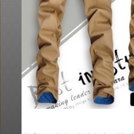
Amazon
@Gabriel
@BarakElisha0
$47.0
·
·
·
·
14
4
401
0
0
36
ב טעם - 50% הנחה על מגוון
עדון
קרוקס לייטרייד במחיר טוב