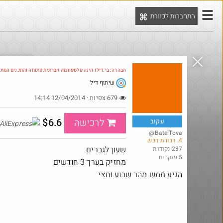
התחברות לכוורת
יט
הדילים המ
הבהרה: בי.דילז הינה פלטפורמה חברתית פתוחה והתכנים המת
שיתוף דיל
Amazon
679 צפיות · 12/04/2014 14:14
$6.6
לרכישה
עקוב
@BatelTova
4. דבורת דבש
שעון לגברים
237 נקודות
5 עוקבים
מחזיק בערך 3 חודשים
הגיע ממש מהר שבוע וחצי