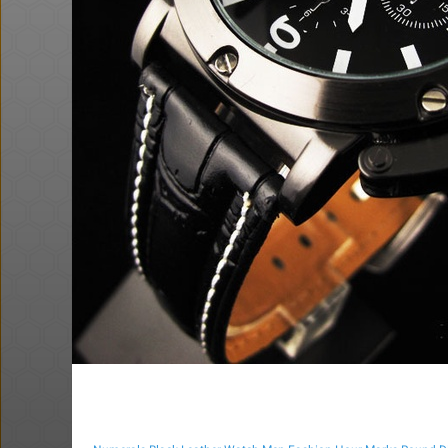
בום בפיס
משלוח ב $6.99