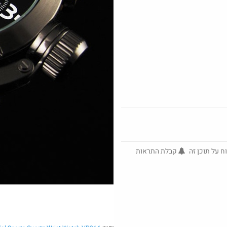
Amazon
אמבטיית קרח XL בשילוח עד הבית
בוקר טוב חמישי 
@No_but_
@LanVb70
$6.8
·
·
·
21
5
1
119
ח על תוכן זה
קבלת התראות
פנס לבעלי סוללות 18V מקיטה