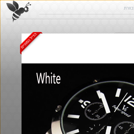
הדיל הסתיים
ש בכוורת
Amazon
@ArieM
@MatanRu
$7.0
·
·
·
·
13
11
725
2
5
33