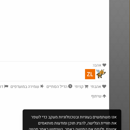
אהבו:
yeah_but_no_
·
51
1123
אהבתי
קניתי
הדיל הסתיים
שמירה במועדפים
דוו
שיתוף
אנו משתמשים בעוגיות ובטכנולוגיות מעקב כדי לשפר
את חוויית הגלישה, להציג תוכן ומודעות מותאמים
אישית, ולנתח את התנועה באתר. השימוש באתר מהווה