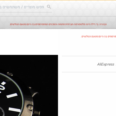
הבהרה: בי.דילז הינה פלטפורמה חברתית פתוחה והתכנים המתפרסמים בה הינם מטעם הגולשים.
עודכנים
הדילים החמים
מוח כוורת
עדכונים מהרשת
חד
פרסמים בה הינם מטעם הגולשים.
חם בכוורת
Amazon
AliExpress
@כרמלהגלבוע
$47.5
·
·
6
6
5
336