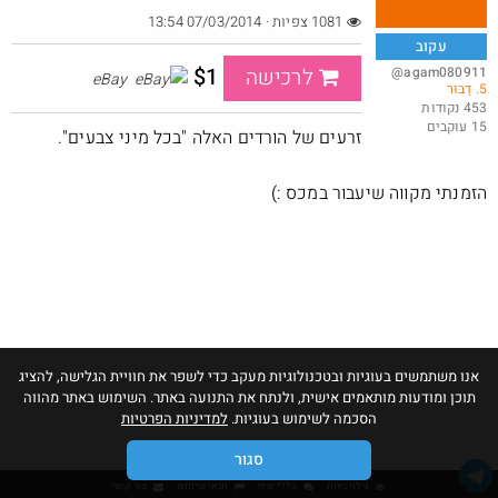
1081 צפיות · 07/03/2014 13:54
עקוב
$1
@agam080911
לרכישה
eBay
5. דַבּוּר
טיב טעם - 50% הנחה על מגוון מוצרים לחברי מועדון
453 נקודות
15 עוקבים
@BarakElisha00
זרעים של הורדים האלה "בכל מיני צבעים".
·
·
4
3
198
הזמנתי מקווה שיעבור במכס :)
אנו משתמשים בעוגיות ובטכנולוגיות מעקב כדי לשפר את חוויית הגלישה, להציג
תוכן ומודעות מותאמים אישית, ולנתח את התנועה באתר. השימוש באתר מהווה
הסכמה לשימוש בעוגיות.
למדיניות הפרטיות
סגור
גילוי נאות
כללי שיח
תנאי שימוש
צור קשר