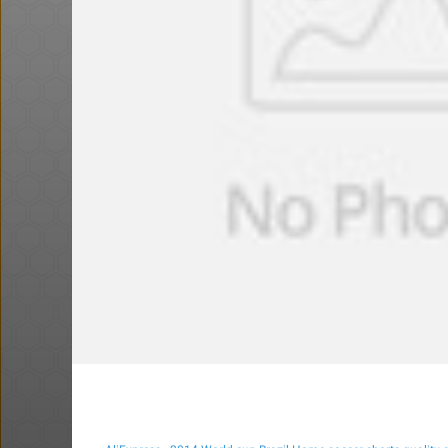
@t0x1c
·
·
15
25
753
Amazon