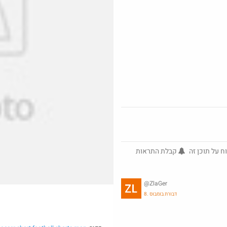
באושר עד , מסך מחשב JVC (וזו
כמובן מדבקה) 24 אינטש.
ד_הכוורת
@gilads6
$6.3
₪13.0
·
·
·
7
1
5
4
605
ח על תוכן זה
קבלת התראות
@ZlaGer
מפעל הפיס- מצטרפים למנוי הקפה
8. דבורת בומבוס
של Yellow לחודש אחד, ונהנים
מקפה...