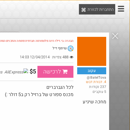
התחברות לכוורת
יט
הדילים המ
הבהרה: בי.דילז הינה פלטפורמה חברתית פתוחה והתכנים המת
שיתוף דיל
488 צפיות · 12/04/2014 14:03
$5
לרכישה
עקוב
AliExpress
@BatelTova
4. דבורת דבש
לכל הגברברים
237 נקודות
5 עוקבים
מכנס ספורט של ברזיל רק ב5 דולר :)
מחכה שיגיע