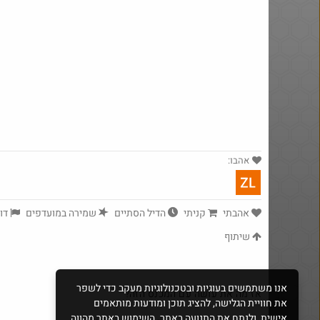
אהבו:
@אוה
₪199.0
·
8
878
אהבתי
קניתי
הדיל הסתיים
שמירה במועדפים
דוו
שיתוף
אנו משתמשים בעוגיות ובטכנולוגיות מעקב כדי לשפר
אז מה את עושה עם המכנס הזה?
את חוויית הגלישה, להציג תוכן ומודעות מותאמים
אישית, ולנתח את התנועה באתר. השימוש באתר מהווה