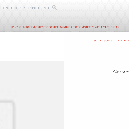
הבהרה: בי.דילז הינה פלטפורמה חברתית פתוחה והתכנים המתפרסמים בה הינם מטעם הגולשים.
עודכנים
הדילים החמים
מוח כוורת
עדכונים מהרשת
חד
פרסמים בה הינם מטעם הגולשים.
חם בכוורת
@bobsacamano
₪149.0
·
·
20
16
559