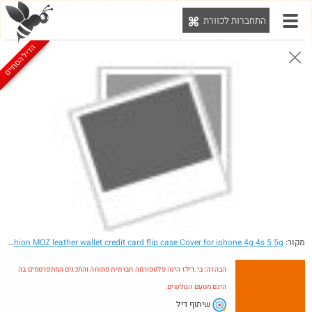
התחברות לכוורת
יט
הדיל הסתיים
הבהרה: בי.דילז הינה פלטפורמה חברתית פתוחה והתכנים המתפרסמים בה הינם מטעם הגולשים.
הדילים המעודכנים
הדילים החמים
מוח כוורת
עדכונים מהרשת
חדש בכוורת
חם בכוורת
Amazon
מקור:
- 1x fashion MOZ leather wallet credit card flip case Cover for iphone 4g 4s 5 5g
הבהרה: בי.דילז הינה פלטפורמה חברתית פתוחה והתכנים המתפרסמים בה
הינם מטעם הגולשים.
שיתוף דיל