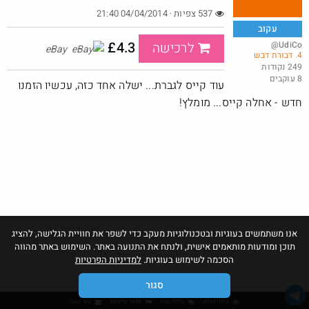
537 צפיות · 04/04/2014 21:40
עקוב
£4.3
@UdiCo
לרכישה
eBay
4. דבורת דבש
באג? רק לפריים - משלוח חינם ללא הגבלת 49$
249 נקודות
8 עוקבים
@No_but_yeah_but_no_
עוד קייס לגברת... ישלה אחד כזה, עכשיו הזמנו
·
·
30
85
2152
חדש - אחלה קייס... מומלץ!
אנו משתמשים בעוגיות ובטכנולוגיות מעקב כדי לשפר את חוויית הגלישה, להציג
תוכן ומודעות מותאמים אישית, ולנתח את התנועה באתר. השימוש באתר מהווה
הסכמה לשימוש בעוגיות.
למדיניות הפרטיות
סגור
גילוי נאות
כללי שיח
תנאי שימוש
צור קשר