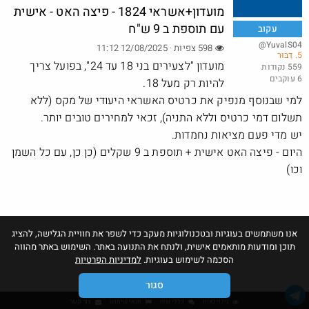
מועדון+אשראי 1824 - פיצה האט - אישית
עם תוספת ב 9 ש"ח
עקוב
@YuvalS04
598 צפיות · 12/08/2025 11:12
5. דַבּוּר
באג? רק לפריים - משלוח חינם ללא הגבלת 49$
מועדון "לצעירים בני 18 עד 24", בפועל צריך
559 נקודות
6 עוקבים
@No_but_yeah_but_no_
להיות רק מעל 18.
·
·
34
106
3129
למי שבנוסף מנפיק את כרטיס האשראי היעודי של מקס (ללא
תשלום דמי כרטיס וללא התניה), זכאי למחירים טובים יותר.
יש מדי פעם מציאות נחמדות.
היום - פיצה האט אישית + תוספת ב 9 שקלים (כן כן, עם כל השמן
וכו)
אנו משתמשים בעוגיות ובטכנולוגיות מעקב כדי לשפר את חוויית הגלישה, להציג
תוכן ומודעות מותאמים אישית, ולנתח את התנועה באתר. השימוש באתר מהווה
הסכמה לשימוש בעוגיות.
למדיניות הפרטיות
סגור
גילוי נאות
כללי שיח
תנאי שימוש
צור קשר