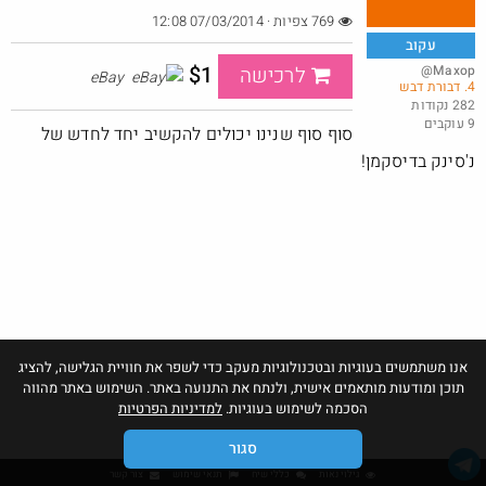
769 צפיות · 07/03/2014 12:08
עקוב
$1
@Maxop
לרכישה
eBay
4. דבורת דבש
משלוח ב $6.99
282 נקודות
9 עוקבים
@ArieM
$7.0
סוף סוף שנינו יכולים להקשיב יחד לחדש של
·
·
3
6
184
נ'סינק בדיסקמן!
אנו משתמשים בעוגיות ובטכנולוגיות מעקב כדי לשפר את חוויית הגלישה, להציג
תוכן ומודעות מותאמים אישית, ולנתח את התנועה באתר. השימוש באתר מהווה
הסכמה לשימוש בעוגיות.
למדיניות הפרטיות
סגור
גילוי נאות
כללי שיח
תנאי שימוש
צור קשר