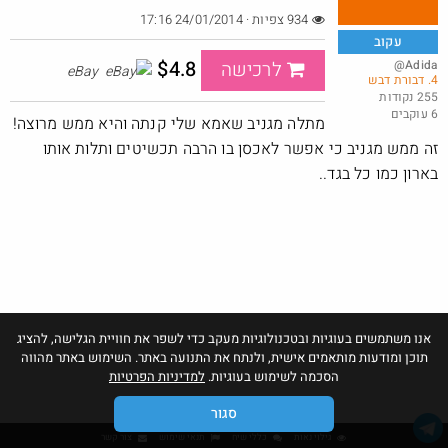
934 צפיות · 24/01/2014 17:16
עקוב
חדש בסופר פארם במחיר פיתה פלאפל: 10 קפסולות "פאנקי מאצ'ה"
$4.8
@Adida
לרכישה
eBay
4. דבורת דבש
ב- 1...
255 נקודות
6 עוקבים
@אני2
₪100.0
מתלה מגניב שאמא שלי קנתה והיא ממש מרוצה!
·
·
3
16
525
זה ממש מגניב כי אפשר לאכסן בו הרבה תכשיטים ותלות אותו
בארון כמו כל בגד..
אנו משתמשים בעוגיות ובטכנולוגיות מעקב כדי לשפר את חוויית הגלישה, להציג
תוכן ומודעות מותאמים אישית, ולנתח את התנועה באתר. השימוש באתר מהווה
הסכמה לשימוש בעוגיות.
למדיניות הפרטיות
סגור
גילוי נאות
כללי שיח
תנאי שימוש
צור קשר