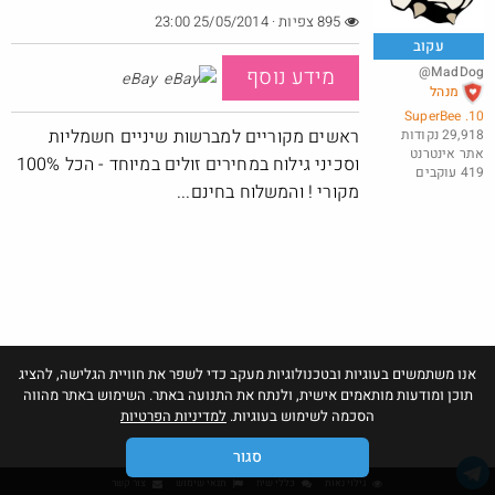
895 צפיות · 25/05/2014 23:00
עקוב
@MadDog
מידע נוסף
eBay
שוב דקו נותנים בראש
מנהל
10. SuperBee
@אבי_בי
$21.7
ראשים מקוריים למברשות שיניים חשמליות
29,918 נקודות
·
·
22
39
1498
אתר אינטרנט
וסכיני גילוח במחירים זולים במיוחד - הכל 100%
419 עוקבים
חם בכוורת
Amazon
מקורי ! והמשלוח בחינם...
אנו משתמשים בעוגיות ובטכנולוגיות מעקב כדי לשפר את חוויית הגלישה, להציג
תוכן ומודעות מותאמים אישית, ולנתח את התנועה באתר. השימוש באתר מהווה
הסכמה לשימוש בעוגיות.
למדיניות הפרטיות
סגור
גילוי נאות
כללי שיח
תנאי שימוש
צור קשר