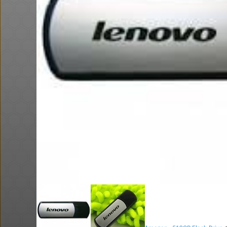
ושוב, דקו. פטישון עוצמתי. אני
הגעתי ל 58$
@No_but_yeah_
@BEeOR
$0.4
·
·
·
·
34
106
4
9
949
דיל מטבעות - סוללות נטענות (עם
כבל)