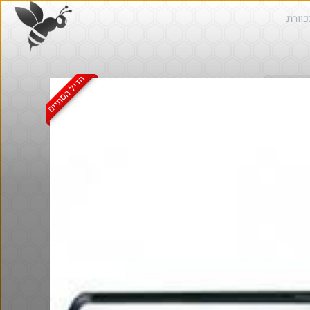
הדיל הסתיים
ש בכוורת
חם בכוורת
@אבי_בי
$58.0
·
·
8
11
488