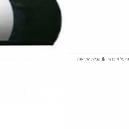
ח על תוכן זה
קבלת התראות
but_no_
@ArieM
·
3145
25
Amazon