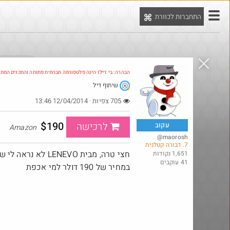
התחברות לכוורת
יט
הדילים המ
הבהרה: בי.דילז הינה פלטפורמה חברתית פתוחה והתכנים המת
שיתוף דיל
Amazon
705 צפיות · 12/04/2014 13:46
$190
לרכישה
עקוב
Amazon
@maorosh
7. דבורה קטלנית
1,651 נקודות
41 עוקבים
במחיר של 190 דולר למי אכפת