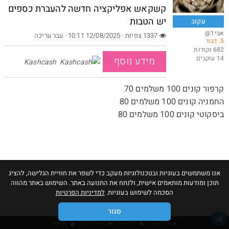
קשקאש אפליקציה חדשה להעברת כספים
יש הטבות
עקוב
@אבי1
1337 צפיות · 12/08/2025 10:11
· עבר עריכה
5. דַבּוּר
Shodan 5$ Lifetime למהירים
682 נקודות
14 עוקבים
@Ronen1n
מידע נוסף
$5.0
Kashcash
·
·
2
5
512
קרפור קונים 100 משלמים 70
החמניה קונים 100 משלמים 80
ביסקוטי קונים 100 משלמים 80
אנו משתמשים בעוגיות ובטכנולוגיות מעקב כדי לשפר את חוויית הגלישה, להציג
תוכן ומודעות מותאמים אישית, ולנתח את התנועה באתר. השימוש באתר מהווה
הסכמה לשימוש בעוגיות.
למדיניות הפרטיות
סגור
גילוי נאות
כללי שיח
תנאי שימוש
צור קשר