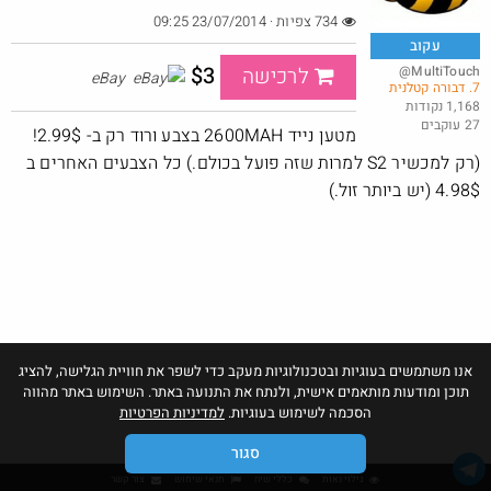
734 צפיות · 23/07/2014 09:25
עקוב
$3
@MultiTouch
לרכישה
eBay
7. דבורה קטלנית
באג? רק לפריים - משלוח חינם ללא הגבלת 49$
1,168 נקודות
27 עוקבים
@No_but_yeah_but_no_
מטען נייד 2600MAH בצבע ורוד רק ב- 2.99$!
·
·
23
67
1253
(רק למכשיר S2 למרות שזה פועל בכולם.) כל הצבעים האחרים ב
4.98$ (יש ביותר זול.)
אנו משתמשים בעוגיות ובטכנולוגיות מעקב כדי לשפר את חוויית הגלישה, להציג
תוכן ומודעות מותאמים אישית, ולנתח את התנועה באתר. השימוש באתר מהווה
הסכמה לשימוש בעוגיות.
למדיניות הפרטיות
סגור
גילוי נאות
כללי שיח
תנאי שימוש
צור קשר