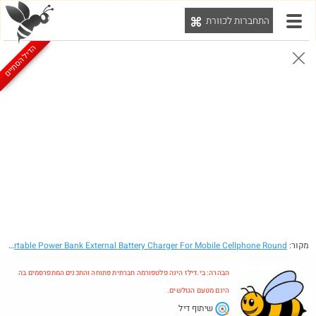
התחברות לכוורת
יט
הדיל הסתיים
הבהרה: בי.דילז הינה פלטפורמה חברתית פתוחה והתכנים המתפרסמים בה הינם מטעם הגולשים.
הדילים המעודכנים
הדילים החמים
מוח כוורת
עדכונים מהרשת
חדש בכוורת
חם בכוורת
Amazon
מקור:
- 2600mAh Portable Power Bank External Battery Charger For Mobile Cellphone Round
הבהרה: בי.דילז הינה פלטפורמה חברתית פתוחה והתכנים המתפרסמים בה
הינם מטעם הגולשים.
שיתוף דיל