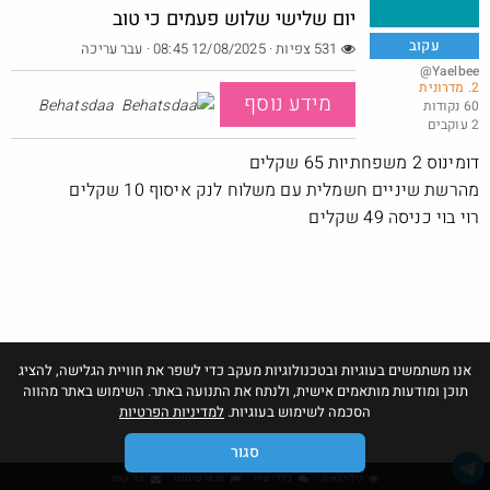
יום שלישי שלוש פעמים כי טוב
עקוב
531 צפיות · 12/08/2025 08:45
· עבר עריכה
@Yaelbee
2. מדרונית
קספ: כיסוי תרמי למניעת התחממות כיסא בטיחות
מידע נוסף
Behatsdaa
60 נקודות
2 עוקבים
@כרמלהגלבוע
₪20.0
·
·
5
4
213
דומינוס 2 משפחתיות 65 שקלים
מהרשת שיניים חשמלית עם משלוח לנק איסוף 10 שקלים
רוי בוי כניסה 49 שקלים
אנו משתמשים בעוגיות ובטכנולוגיות מעקב כדי לשפר את חוויית הגלישה, להציג
תוכן ומודעות מותאמים אישית, ולנתח את התנועה באתר. השימוש באתר מהווה
הסכמה לשימוש בעוגיות.
למדיניות הפרטיות
סגור
גילוי נאות
כללי שיח
תנאי שימוש
צור קשר