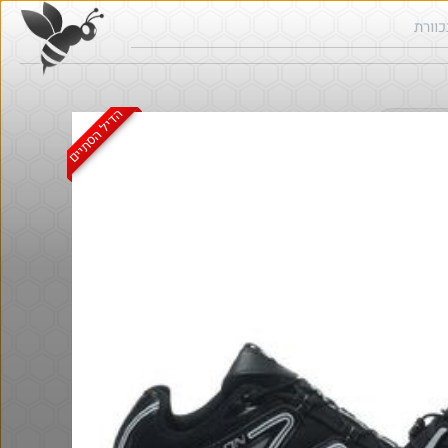
הדיל הסתיים
ש בכוורת
@אבי_בי
$58.0
·
·
6
8
317