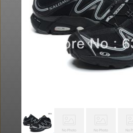
חם בכוורת
ושוב, דקו. פטישון עוצמתי. אני
הגעתי ל 58$