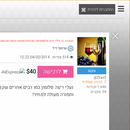
התחברות לכוורת
יט
הדילים המ
הבהרה: בי.דילז הינה פלטפורמה חברתית פתוחה והתכנים המת
שיתוף דיל
514 צפיות · 04/02/2014 12:22
$40
לרכישה
עקוב
xpress
@ZtavZ
7. דבורה קטלנית
נעלי ריצה סלומון כמו רבים אחרים שקנו 
1,646 נקודות
34 עוקבים
ותמורה מעולה למחיר!
@bobsacamano
@כר
₪20.0
₪149.0
·
·
269
18
10
384