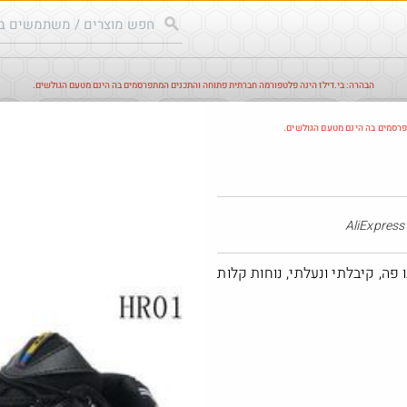
הבהרה: בי.דילז הינה פלטפורמה חברתית פתוחה והתכנים המתפרסמים בה הינם מטעם הגולשים.
עודכנים
הדילים החמים
מוח כוורת
עדכונים מהרשת
חד
פרסמים בה הינם מטעם הגולשים.
AliE
פה, קיבלתי ונעלתי, נוחות קלות
מלהגלבוע
·
·
3
8