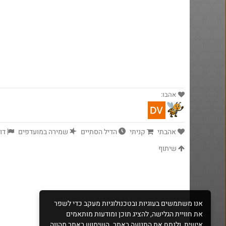
Amazon
מנוי קפה לחודש בילוו ב 5 ש"ח (!) -
15% הנחה באייהרב 
לאומי בונוס
מוצרי האתר
אהבו:
אהבתי
קניתי
הדיל הסתיים
שמירה במועדפים
דוו
@MosheTal
$40.0
·
·
3
0
157
שיתוף
אנו משתמשים בעוגיות ובטכנולוגיות מעקב כדי לשפר
סט 6 מנורות נטענות
את חוויית הגלישה, להציג תוכן ומודעות מותאמים
אישית, ולנתח את התנועה באתר. השימוש באתר מהווה