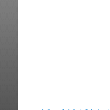
@BarakElisha0
·
·
4
3
32
הדיל הסתיים
ב טעם - 50% הנחה על מגוון
עדון