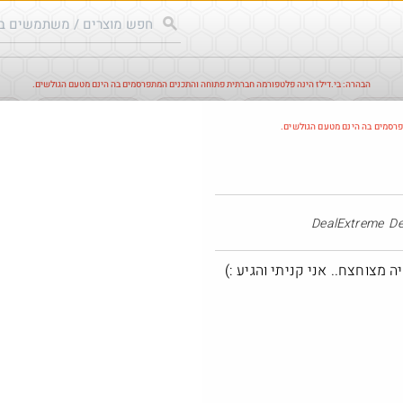
הבהרה: בי.דילז הינה פלטפורמה חברתית פתוחה והתכנים המתפרסמים בה הינם מטעם הגולשים.
עודכנים
הדילים החמים
מוח כוורת
עדכונים מהרשת
חד
פרסמים בה הינם מטעם הגולשים.
DealExtreme
 מצוחצח.. אני קניתי והגיע :)
@אני1
@AssafAssis83
₪240.0
·
·
·
·
6
4
570
4
1