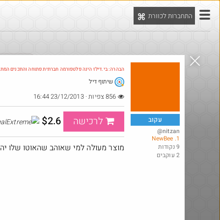
התחברות לכוורת
יט
הדילים המ
הבהרה: בי.דילז הינה פלטפורמה חברתית פתוחה והתכנים המת
שיתוף דיל
856 צפיות · 23/12/2013 16:44
$2.6
לרכישה
עקוב
@nitzan
1. NewBee
מוצר מעולה למי שאוהב שהאוטו שלו יהיה
9 נקודות
2 עוקבים
@YuvalS04
$15.0
₪5.0
·
·
322
4
3
290