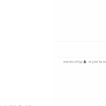
חם בכוורת
על מגוון ענק של
מגפי timberland, במחיר של נעל
סינית.
ח על תוכן זה
קבלת התראות
0
7
Amazon
טי
מוצרים לחברי מו