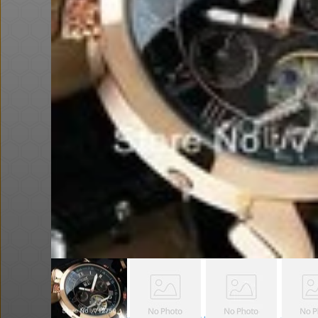
חם בכוורת
ושוב, דקו. פטישון עוצמתי. אני
הגעתי ל 58$
@BEeOR
$0.4
·
·
4
9
949
דיל מטבעות - סוללות נטענות (עם
כבל)