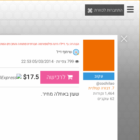
התחברות לכוורת
יט
הדילים המ
הבהרה: בי.דילז הינה פלטפורמה חברתית פתוחה והתכנים המת
שיתוף דיל
Amazon
799 צפיות · 05/03/2014 22:53
$17.5
לרכישה
עקוב
@cochilao
7. דבורה קטלנית
שעון באחלה מחיר.
1,464 נקודות
62 עוקבים