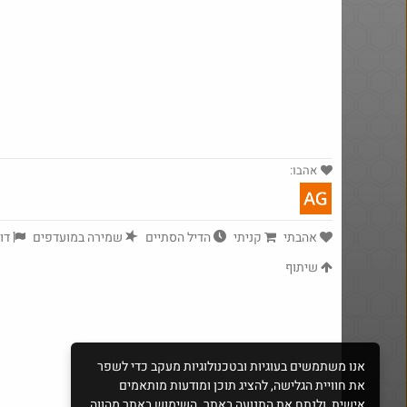
אהבו:
אהבתי
קניתי
הדיל הסתיים
שמירה במועדפים
דוו
$7.0
·
18
1241
שיתוף
Amazon
אנו משתמשים בעוגיות ובטכנולוגיות מעקב כדי לשפר
את חוויית הגלישה, להציג תוכן ומודעות מותאמים
אישית, ולנתח את התנועה באתר. השימוש באתר מהווה