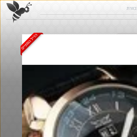
הדיל הסתיים
ש בכוורת
@אבי_בי
$58.0
·
·
8
11
488