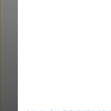
@כרמלהגלבוע
@Shlomo59
·
·
·
·
4
2
443
5
6
25
י למניעת התחממות
כל המוצרים באתר סטימצקי ב 35
שח .