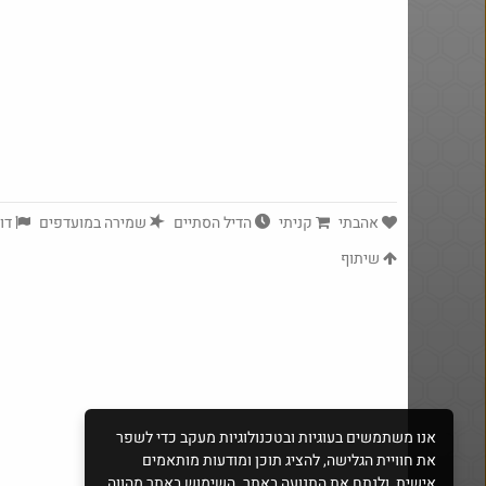
באג? רק לפריים - משלוח חינם ללא
50 שקל תווי קניה ל
הגבלת 49$
באתר קפה עלית מעל 9
אהבתי
קניתי
הדיל הסתיים
שמירה במועדפים
דוו
שיתוף
gue
@MatanRu
$0.5
·
·
·
3
1225
15
6
559
קש קש- 20 ש״ח מתנה רשת מקס
אנו משתמשים בעוגיות ובטכנולוגיות מעקב כדי לשפר
סטוק
קופונים פעילים מ-1 לאוגוסט
את חוויית הגלישה, להציג תוכן ומודעות מותאמים
אישית, ולנתח את התנועה באתר. השימוש באתר מהווה