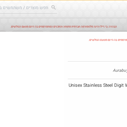
הבהרה: בי.דילז הינה פלטפורמה חברתית פתוחה והתכנים המתפרסמים בה הינם מטעם הגולשים.
עודכנים
הדילים החמים
מוח כוורת
עדכונים מהרשת
חד
פרסמים בה הינם מטעם הגולשים.
Unisex Stainless Steel Digit
@אבי_בי
@MatanRu
·
·
·
1
2
134
8
11