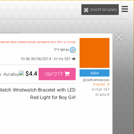
התחברות לכוורת
יט
הדילים המ
הבהרה: בי.דילז הינה פלטפורמה חברתית פתוחה והתכנים המת
שיתוף דיל
Amazon
531 צפיות · 30/06/2014 10:46
$4.4
לרכישה
עקוב
Aurabuy
@catherinesoso
3. מחושית
 Watch Wristwatch Bracelet with LED
167 נקודות
6 עוקבים
Red Light for Boy Girl
@No_but_yeah_but_no_
·
·
·
440
3
1
140