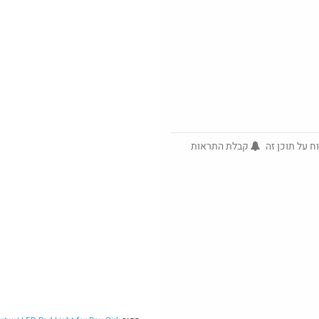
Amazon
קרביץ בקניה
7
בוקר טוב חמישי בום בפיס
ח על תוכן זה
קבלת התראות
@ArieM
@CaptTea
₪20.0
$7.0
·
·
·
0
6
6
299
20
1
חם בכוורת
קספ: כיסוי תרמ
משלוח ב $6.99
כיסא בטיחות